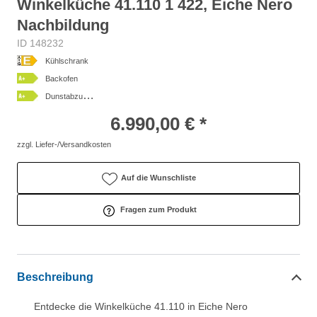
Winkelküche 41.110 1 422, Eiche Nero
Nachbildung
ID 148232
Kühlschrank
Backofen
D
unstabzugshaube
6.990,00 € *
zzgl. Liefer-/Versandkosten
Auf die Wunschliste
Fragen zum Produkt
Beschreibung
Entdecke die Winkelküche 41.110 in Eiche Nero