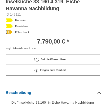
Inselküche 33.160 4 319, Eiche
Havanna Nachbildung
ID 148111
Backofen
D
unstabzugshaube
Kühlschrank
7.790,00 € *
zzgl. Liefer-/Versandkosten
Auf die Wunschliste
Fragen zum Produkt
Beschreibung
Die "Inselküche 33.160" in Eiche Havanna Nachbildung