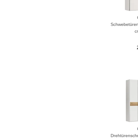
Schwebetüren
c
Drehtürenschr