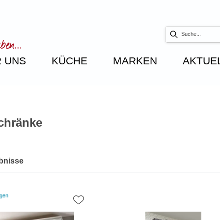
 UNS
KÜCHE
MARKEN
AKTUE
chränke
bnisse
igen