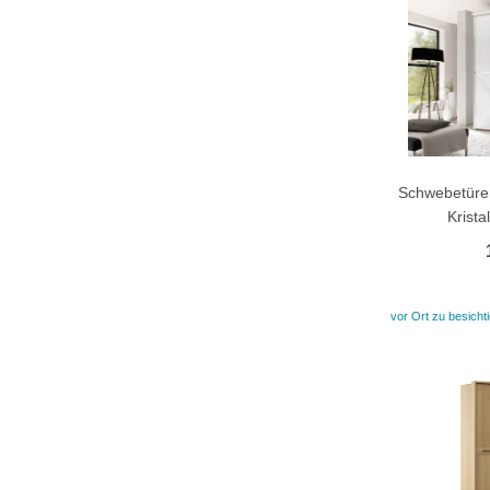
Schwebetüren
Krista
vor Ort zu besicht