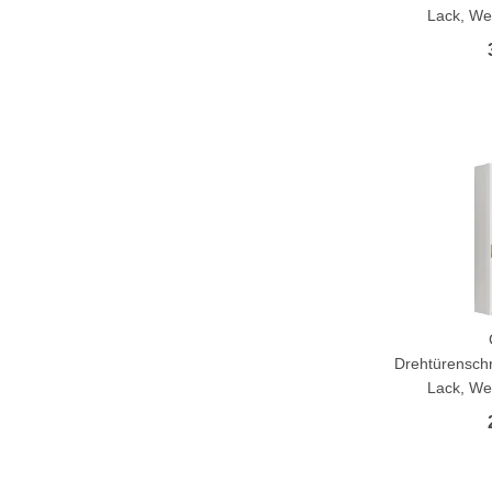
Lack, Wei
Drehtürenschr
Lack, Wei